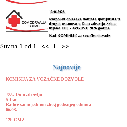
10.06.2026.
Raspored dolazaka doktora specijalista iz
drugih ustanova u Dom zdravlja Srbac
mjesec JUL - AVGUST 2026.godina
Rad KOMISIJE za vozačke dozvole
Strana 1 od 1
<<
1
>>
Najnovije
KOMISIJA ZA VOZAČKE DOZVOLE
JZU Dom zdravlja
Srbac
Radiće samo jednom zbog godisnjeg odmora
06.08.
12h CMZ